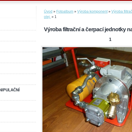
Úvod
»
Fotoalbum
»
Výroba komponent
»
Výroba filtra
olej.
»
1
Výroba filtrační a čerpací jednotky na
1
NIPULAČNÍ